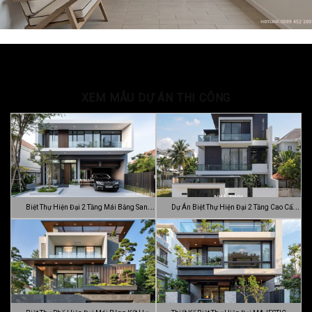
XEM MẪU DỰ ÁN THI CÔNG
Biệt Thự Hiện Đại 2 Tầng Mái Bằng Sang
Dự Án Biệt Thự Hiện Đại 2 Tầng Cao Cấp
…
Đ…