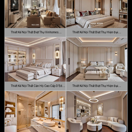
Thiết Kế Nội Thất Biệt Thự Vinhomes
Thiết Kế Nội Thất Biệt Thự Hiện Đại
Gran…
Sang…
Thiết Kế Nội Thất Căn Hộ Cao Cấp D’Edge
Thiết Kế Nội Thất Biệt Thự Hiện Đại
…
Luca…