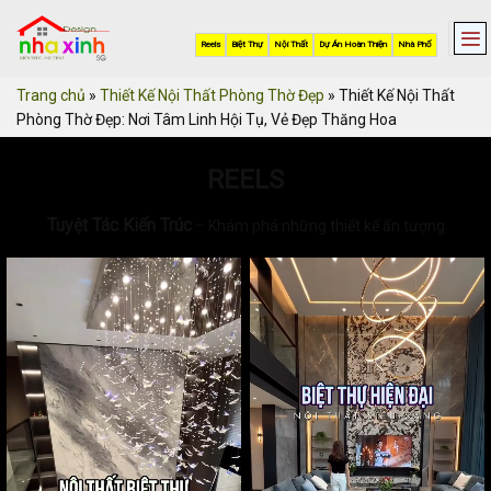
Skip
to
Reels
Biệt Thự
Nội Thất
Dự Án Hoàn Thiện
Nhà Phố
content
Trang chủ
»
Thiết Kế Nội Thất Phòng Thờ Đẹp
»
Thiết Kế Nội Thất
Phòng Thờ Đẹp: Nơi Tâm Linh Hội Tụ, Vẻ Đẹp Thăng Hoa
REELS
Tuyệt Tác Kiến Trúc
– Khám phá những thiết kế ấn tượng