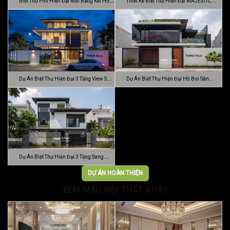
Biệt Thự Phố Hiện Đại Mái Bằng Kết Hợp
Thiết Kế Biệt Thự Hiện Đại MAJESTIC
C…
MODE…
Dự Án Biệt Thự Hiện Đại 3 Tầng View Sân
Dự Án Biệt Thự Hiện Đại Hồ Bơi Sân
…
Vườn …
Dự Án Biệt Thự Hiện Đại 3 Tầng Sang
Trọn…
DỰ ÁN HOÀN THIỆN
XEM MẪU NỘI THẤT KHÁC