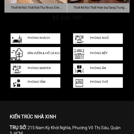
Thiết Kế Nội Thất Biệt Thự Rivus Elie
Thiết Kế Nội Thất Hiện Đại Sang Trọng
Sa…
BỘ SƯU TẬP
Dự…
PHÒNG KHÁCH
PHÒNG NGỦ
SÂN VƯỜN & HỒ CÁ KOI
PHÒNG BẾP
PHÒNG MASTER
PHÒNG ĂN
PHÒNG TẮM
PHÒNG THỜ
KIẾN TRÚC NHÀ XINH
TRỤ SỞ:
215 Nam Kỳ Khởi Nghĩa, Phường Võ Thị Sáu, Quận
3, HCM