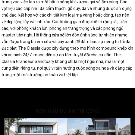
trung vào việc tạo ra một bầu không khí vương giả và ấm cúng. Các
vật liệu cao cấp như đá cẩm thạch, gỗ quý, da và nhung được sử dụng
chủ đạo, kết hợp với các chi tiết kim loại mạ vàng hoặc đồng, tạo nên
vẻ đẹp lộng lẫy và tinh xảo. Các không gian được bố trí rộng rãi, trần
cao, với phòng khách lớn, phòng ăn trang trọng và các phòng ngủ
master tiện nghi. Hệ thống cửa sổ lớn đón ánh sáng tự nhiên nhưng
vẫn được trang bị rèm cửa và cây xanh để đảm bảo sự riêng tư tối đa.
Đặc biệt, The Classia được xây dựng theo mô hình compound khép kín
với an ninh 24/7, mang đến sự an tâm tuyệt đối cho cư dân. The
Classia Grandeur Sanctuary không chỉ là một ngôi nhà, mà là một
cung điện riêng tư, nơi quý vị tận hưởng cuộc sống xa hoa và đẳng cấp
trong một môi trường an toàn và biệt lập.
XEM MẪU DỰ ÁN THI CÔNG