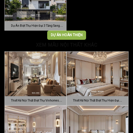
Dự Án Biệt Thự Hiện Đại 3 Tầng Sang
Trọn…
DỰ ÁN HOÀN THIỆN
XEM MẪU NỘI THẤT KHÁC
Thiết Kế Nội Thất Biệt Thự Vinhomes
Thiết Kế Nội Thất Biệt Thự Hiện Đại
Gran…
Sang…