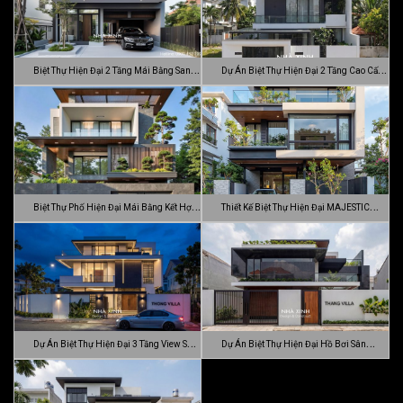
Biệt Thự Hiện Đại 2 Tầng Mái Bằng Sang
Dự Án Biệt Thự Hiện Đại 2 Tầng Cao Cấp
…
Đ…
Biệt Thự Phố Hiện Đại Mái Bằng Kết Hợp
Thiết Kế Biệt Thự Hiện Đại MAJESTIC
C…
MODE…
Dự Án Biệt Thự Hiện Đại 3 Tầng View Sân
Dự Án Biệt Thự Hiện Đại Hồ Bơi Sân
…
Vườn …