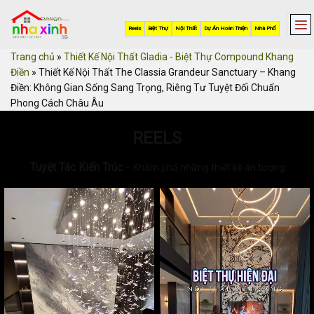
Skip
to
Reels
Biệt Thự
Nội Thất
Dự Án Hoàn Thiện
Nhà Phố
content
Trang chủ
»
Thiết Kế Nội Thất Gladia - Biệt Thự Compound Khang
Điền
»
Thiết Kế Nội Thất The Classia Grandeur Sanctuary – Khang
Điền: Không Gian Sống Sang Trọng, Riêng Tư Tuyệt Đối Chuẩn
Phong Cách Châu Âu
REELS
Tuyệt Tác Kiến Trúc
– Khám phá những thiết kế ấn tượng