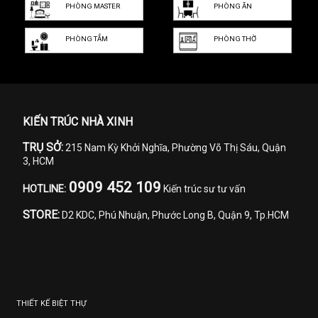
PHÒNG MASTER
PHÒNG ĂN
PHÒNG TẮM
PHÒNG THỜ
KIẾN TRÚC NHÀ XINH
TRỤ SỞ:
215 Nam Kỳ Khởi Nghĩa, Phường Võ Thị Sáu, Quận
3, HCM
0909 452 109
HOTLINE:
Kiến trúc sư tư vấn
STORE:
D2 KDC, Phú Nhuận, Phước Long B, Quận 9, Tp.HCM
THIẾT KẾ BIỆT THỰ