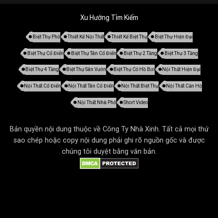
Xu Hướng Tìm Kiếm
Biệt Thự Phố
Thiết Kế Nội Thất
Thiết Kế Biệt Thự
Biệt Thự Hiện Đại
Biệt Thự Cổ Điển
Biệt Thự Tân Cổ Điển
Biệt Thự 2 Tầng
Biệt Thự 3 Tầng
Biệt Thự 4 Tầng
Biệt Thự Sân Vườn
Biệt Thự Có Hồ Bơi
Nội Thất Hiện Đại
Nội Thất Cổ Điển
Nội Thất Tân Cổ Điển
Nội Thất Biệt Thự
Nội Thất Căn Hộ
Nội Thất Nhà Phố
Short Video
Bản quyền nội dung thuộc về Công Ty Nhà Xinh. Tất cả mọi thứ
sao chép hoặc copy nội dung phải ghi rõ nguồn gốc và được
chúng tôi duyệt bằng văn bản.