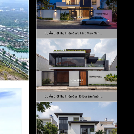
Dự Án Biệt Thự Hiện Đại 3 Tầng View Sân …
Dự Án Biệt Thự Hiện Đại Hồ Bơi Sân Vườn …