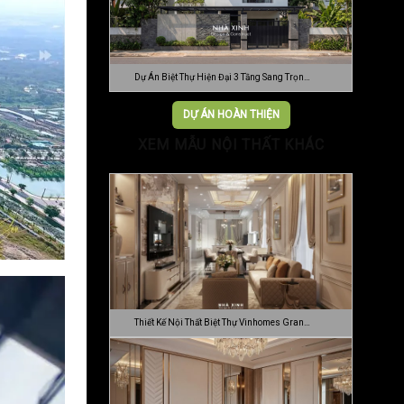
Dự Án Biệt Thự Hiện Đại 3 Tầng Sang Trọn…
DỰ ÁN HOÀN THIỆN
XEM MẪU NỘI THẤT KHÁC
Thiết Kế Nội Thất Biệt Thự Vinhomes Gran…