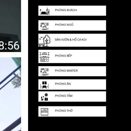
PHÒNG KHÁCH
PHÒNG NGỦ
SÂN VƯỜN & HỒ CÁ KOI
PHÒNG BẾP
PHÒNG MASTER
PHÒNG ĂN
PHÒNG TẮM
PHÒNG THỜ