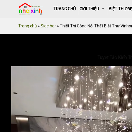
Skip
TRANG CHỦ
GIỚI THIỆU
BIỆT THỰ Đ
to
content
Trang chủ
»
Side bar
»
Thiết Thi Công Nội Thất Biệt Thự Vinh
Tuyệt Tác Kiến T