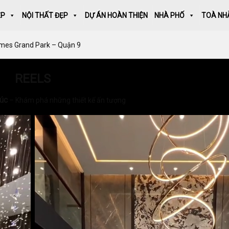
ẸP
NỘI THẤT ĐẸP
DỰ ÁN HOÀN THIỆN
NHÀ PHỐ
TOÀ NH
omes Grand Park – Quận 9
REELS
rúc
– Khám phá những thiết kế ấn tượng