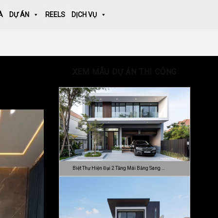
À
DỰ ÁN
REELS
DỊCH VỤ
XEM MẪU DỰ ÁN THI CÔNG
Biệt Thự Hiện Đại 2 Tầng Mái Bằng Sang …