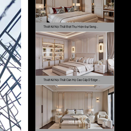
Thiết Kế Nội Thất Biệt Thự Hiện Đại Sang…
Thiết Kế Nội Thất Căn Hộ Cao Cấp D’Edge …