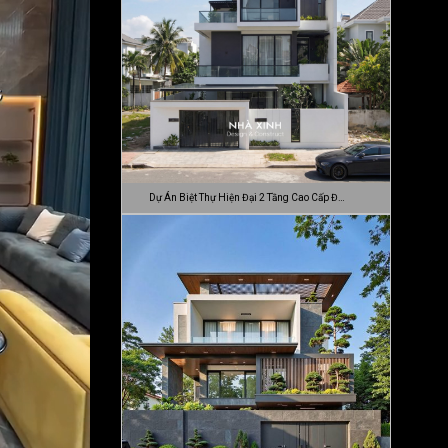
Dự Án Biệt Thự Hiện Đại 2 Tầng Cao Cấp Đ…