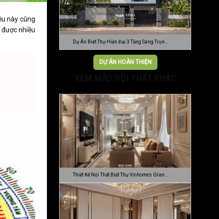
iều này cũng
ó được nhiều
Dự Án Biệt Thự Hiện Đại 3 Tầng Sang Trọn…
DỰ ÁN HOÀN THIỆN
XEM MẪU NỘI THẤT KHÁC
Thiết Kế Nội Thất Biệt Thự Vinhomes Gran…