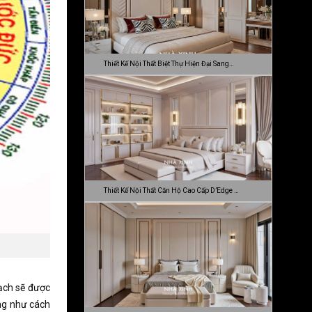
Thiết Kế Nội Thất Biệt Thự Hiện Đại Sang…
Thiết Kế Nội Thất Căn Hộ Cao Cấp D’Edge …
rạch sẽ được
ũng như cách