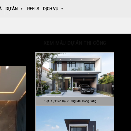
À
DỰ ÁN
REELS
DỊCH VỤ
XEM MẪU DỰ ÁN THI CÔNG
Biệt Thự Hiện Đại 2 Tầng Mái Bằng Sang …