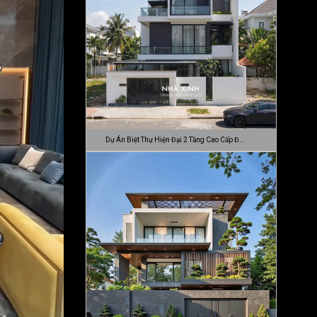
Dự Án Biệt Thự Hiện Đại 2 Tầng Cao Cấp Đ…