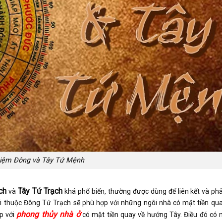
niệm Đông và Tây Tứ Mệnh
ch
Tây Tứ Trạch
và
khá phổ biến, thường được dùng để liên kết và phâ
i thuộc Đông Tứ Trạch sẽ phù hợp với những ngôi nhà có mặt tiền qu
phong thủy nhà ở
p với
có mặt tiền quay về hướng Tây. Điều đó có n