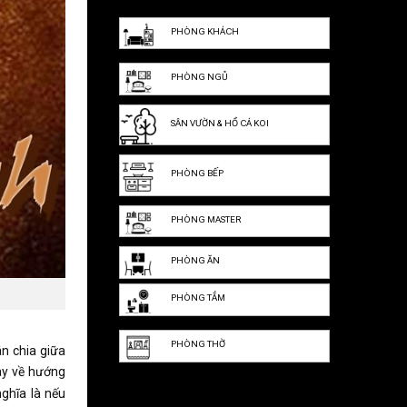
PHÒNG KHÁCH
PHÒNG NGỦ
SÂN VƯỜN & HỒ CÁ KOI
PHÒNG BẾP
PHÒNG MASTER
PHÒNG ĂN
PHÒNG TẮM
PHÒNG THỜ
n chia giữa
ay về hướng
ghĩa là nếu