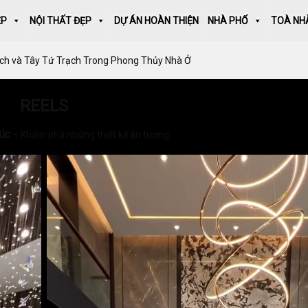
ẸP
NỘI THẤT ĐẸP
DỰ ÁN HOÀN THIỆN
NHÀ PHỐ
TOÀ NH
ch và Tây Tứ Trạch Trong Phong Thủy Nhà Ở
REELS
rúc
– Khám phá những thiết kế ấn tượng