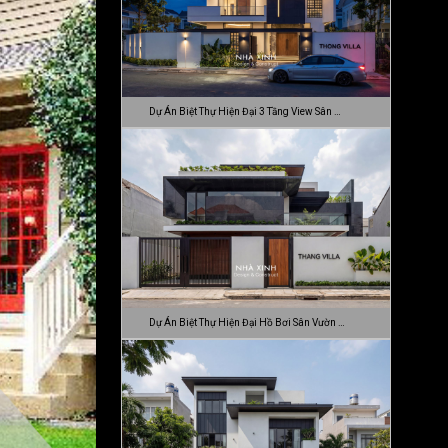
Dự Án Biệt Thự Hiện Đại 3 Tầng View Sân …
Dự Án Biệt Thự Hiện Đại Hồ Bơi Sân Vườn …