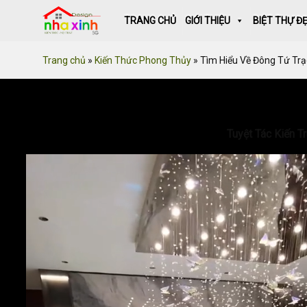
Skip
TRANG CHỦ
GIỚI THIỆU
BIỆT THỰ Đ
to
content
Trang chủ
»
Kiến Thức Phong Thủy
»
Tìm Hiểu Về Đông Tứ Trạ
Tuyệt Tác Kiến T