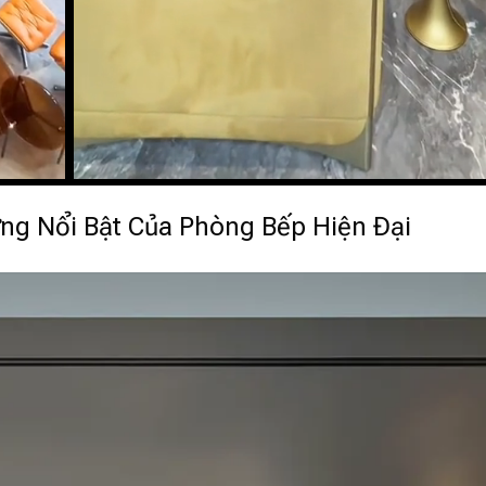
ng Nổi Bật Của Phòng Bếp Hiện Đại