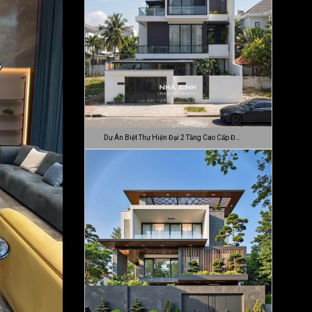
Dự Án Biệt Thự Hiện Đại 2 Tầng Cao Cấp Đ…