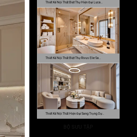
Thiết Kế Nội Thất Biệt Thự Hiện Đại Luca…
Thiết Kế Nội Thất Biệt Thự Rivus Elie Sa…
Thiết Kế Nội Thất Hiện Đại Sang Trọng Dự…
BỘ SƯU TẬP