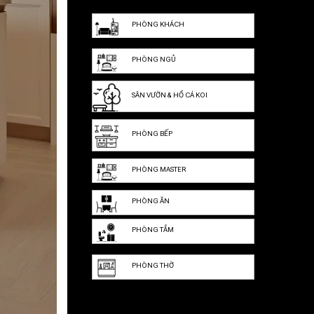
PHÒNG KHÁCH
PHÒNG NGỦ
SÂN VƯỜN & HỒ CÁ KOI
PHÒNG BẾP
PHÒNG MASTER
PHÒNG ĂN
PHÒNG TẮM
PHÒNG THỜ