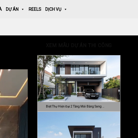
À
DỰ ÁN
REELS
DỊCH VỤ
XEM MẪU DỰ ÁN THI CÔNG
Biệt Thự Hiện Đại 2 Tầng Mái Bằng Sang …