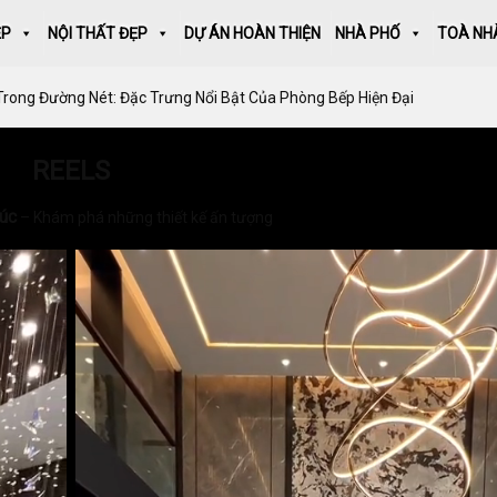
ẸP
NỘI THẤT ĐẸP
DỰ ÁN HOÀN THIỆN
NHÀ PHỐ
TOÀ NH
Trong Đường Nét: Đặc Trưng Nổi Bật Của Phòng Bếp Hiện Đại
REELS
rúc
– Khám phá những thiết kế ấn tượng