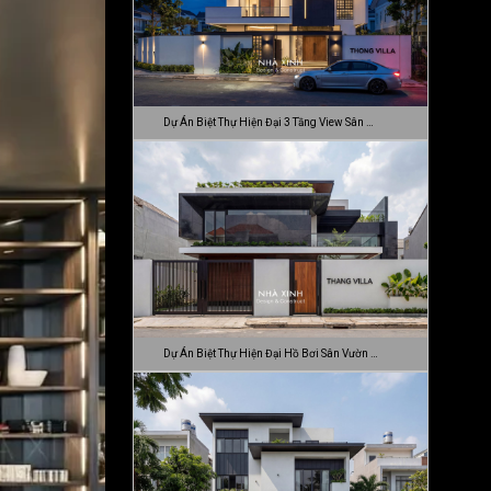
Dự Án Biệt Thự Hiện Đại 3 Tầng View Sân …
Dự Án Biệt Thự Hiện Đại Hồ Bơi Sân Vườn …