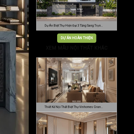
Dự Án Biệt Thự Hiện Đại 3 Tầng Sang Trọn…
DỰ ÁN HOÀN THIỆN
XEM MẪU NỘI THẤT KHÁC
Thiết Kế Nội Thất Biệt Thự Vinhomes Gran…