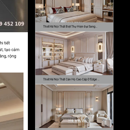
Thiết Kế Nội Thất Biệt Thự Hiện Đại Sang…
i tiết
ật, tạo cảm
oáng, rộng
Thiết Kế Nội Thất Căn Hộ Cao Cấp D’Edge …