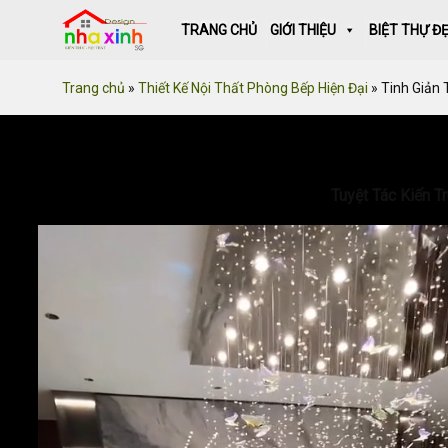
Skip
TRANG CHỦ
GIỚI THIỆU
BIỆT THỰ Đ
to
content
Trang chủ
»
Thiết Kế Nội Thất Phòng Bếp Hiện Đại
»
Tinh Giản 
Tuyệt Tác Kiến T