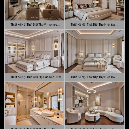
Thiết Kế Nội Thất Biệt Thự Vinhomes
Thiết Kế Nội Thất Biệt Thự Hiện Đại
Gran…
Sang…
Thiết Kế Nội Thất Căn Hộ Cao Cấp D’Edge
Thiết Kế Nội Thất Biệt Thự Hiện Đại
…
Luca…