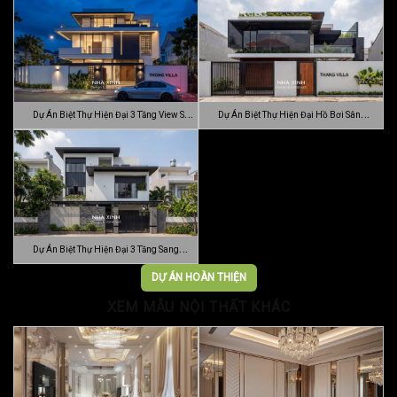
C…
MODE…
Dự Án Biệt Thự Hiện Đại 3 Tầng View Sân
Dự Án Biệt Thự Hiện Đại Hồ Bơi Sân
…
Vườn …
Dự Án Biệt Thự Hiện Đại 3 Tầng Sang
Trọn…
DỰ ÁN HOÀN THIỆN
XEM MẪU NỘI THẤT KHÁC