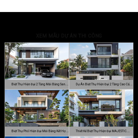
XEM MẪU DỰ ÁN THI CÔNG
Biệt Thự Hiện Đại 2 Tầng Mái Bằng Sang
Dự Án Biệt Thự Hiện Đại 2 Tầng Cao Cấp
…
Đ…
Biệt Thự Phố Hiện Đại Mái Bằng Kết Hợp
Thiết Kế Biệt Thự Hiện Đại MAJESTIC