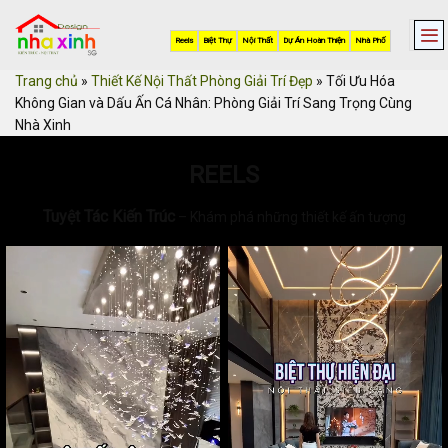
Skip
to
Reels
Biệt Thự
Nội Thất
Dự Án Hoàn Thiện
Nhà Phố
content
Trang chủ
»
Thiết Kế Nội Thất Phòng Giải Trí Đẹp
»
Tối Ưu Hóa
Không Gian và Dấu Ấn Cá Nhân: Phòng Giải Trí Sang Trọng Cùng
Nhà Xinh
REELS
Tuyệt Tác Kiến Trúc
– Khám phá những thiết kế ấn tượng