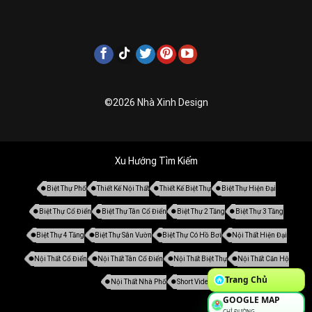
©2026 Nhà Xinh Design
Xu Hướng Tìm Kiếm
Biệt Thự Phố
Thiết Kế Nội Thất
Thiết Kế Biệt Thự
Biệt Thự Hiện Đại
Biệt Thự Cổ Điển
Biệt Thự Tân Cổ Điển
Biệt Thự 2 Tầng
Biệt Thự 3 Tầng
Biệt Thự 4 Tầng
Biệt Thự Sân Vườn
Biệt Thự Có Hồ Bơi
Nội Thất Hiện Đại
Nội Thất Cổ Điển
Nội Thất Tân Cổ Điển
Nội Thất Biệt Thự
Nội Thất Căn Hộ
Trang Chủ
Nội Thất Nhà Phố
Short Video
GOOGLE MAP
CHỈ ĐƯỜNG