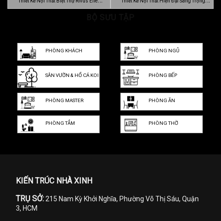
Thiết Kế Nội Thất Biệt Thự Rivus Elie
Thiết Kế Nội Thất Hiện Đại Sang Trọng
Sa…
BỘ SƯU TẬP
Dự…
PHÒNG KHÁCH
PHÒNG NGỦ
SÂN VƯỜN & HỒ CÁ KOI
PHÒNG BẾP
PHÒNG MASTER
PHÒNG ĂN
PHÒNG TẮM
PHÒNG THỜ
KIẾN TRÚC NHÀ XINH
TRỤ SỞ:
215 Nam Kỳ Khởi Nghĩa, Phường Võ Thị Sáu, Quận
3, HCM