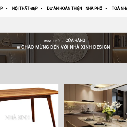
ẸP
NỘI THẤT ĐẸP
DỰ ÁN HOÀN THIỆN
NHÀ PHỐ
TOÀ NH
»
CỬA HÀNG
TRANG CHỦ
CHÀO MỪNG ĐẾN VỚI NHÀ XINH DESIGN