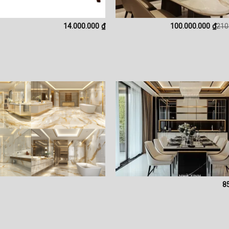
14.000.000
₫
100.000.000
₫
210
8
This
product
has
multiple