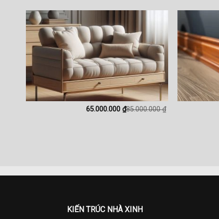
Original
Current
65.000.000
₫
85.000.000
₫
price
price
was:
is:
85.000.000 ₫.
65.000.000 ₫.
KIẾN TRÚC NHÀ XINH