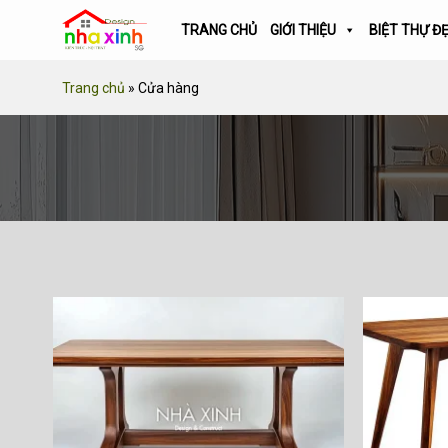
Skip
TRANG CHỦ
GIỚI THIỆU
BIỆT THỰ Đ
to
content
Trang chủ
»
Cửa hàng