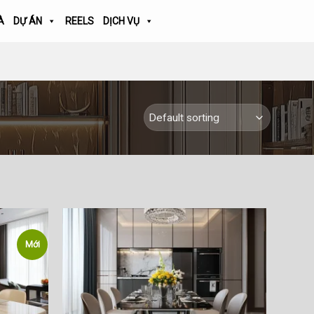
À
DỰ ÁN
REELS
DỊCH VỤ
Mới