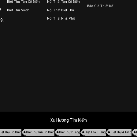
Biệt Thự Tân Cổ Điển
Nội Thất Tân Cổ Điển
Báo Giá Thiết Kế
n
Biệt Thự Vườn
Nội Thất Biệt Thự
Nội Thất Nhà Phố
9,
Xu Hướng Tìm Kiếm
iệt Thự Cổ Điển
Biệt Thự Tân Cổ Điển
Biệt Thự 2 Tầng
Biệt Thự 3 Tầng
Biệt Thự 4 Tầng