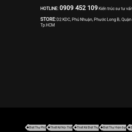
0909 452 109
HOTLINE:
Kiến trúc sư tư vấ
STORE:
D2 KDC, Phú Nhuận, Phước Long B, Quận 
Tp.HCM
Biệt Thự Phố
Thiết Kế Nội Thất
Thiết Kế Biệt Thự
Biệt Thự Hiện Đại
B