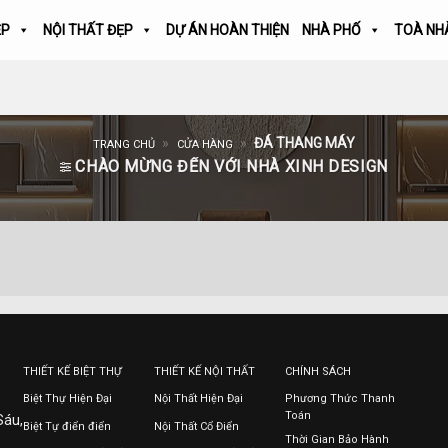
ẸP
NỘI THẤT ĐẸP
DỰ ÁN HOÀN THIỆN
NHÀ PHỐ
TOÀ NH
»
»
ĐÁ THANG MÁY
TRANG CHỦ
CỬA HÀNG
CHÀO MỪNG ĐẾN VỚI NHÀ XINH DESIGN
THIẾT KẾ BIỆT THỰ
THIẾT KẾ NỘI THẤT
CHÍNH SÁCH
Biệt Thự Hiện Đại
Nội Thất Hiện Đại
Phương Thức Thanh
Toán
Sáu,
Biệt Tự điển điển
Nội Thất Cổ Điển
Thời Gian Bảo Hành