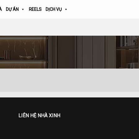
À
DỰ ÁN
REELS
DỊCH VỤ
LIÊN HỆ NHÀ XINH