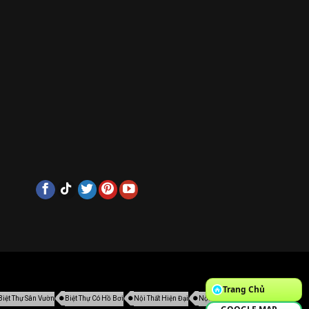
Trang Chủ
Biệt Thự Sân Vườn
Biệt Thự Có Hồ Bơi
Nội Thất Hiện Đại
Nội Thất Cổ Điển