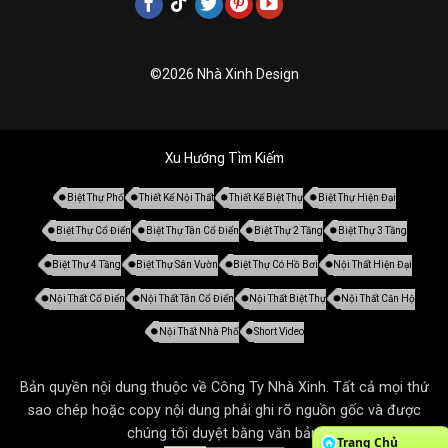
©2026 Nhà Xinh Design
Xu Hướng Tìm Kiếm
Biệt Thự Phố
Thiết Kế Nội Thất
Thiết Kế Biệt Thự
Biệt Thự Hiện Đại
Biệt Thự Cổ Điển
Biệt Thự Tân Cổ Điển
Biệt Thự 2 Tầng
Biệt Thự 3 Tầng
Biệt Thự 4 Tầng
Biệt Thự Sân Vườn
Biệt Thự Có Hồ Bơi
Nội Thất Hiện Đại
Nội Thất Cổ Điển
Nội Thất Tân Cổ Điển
Nội Thất Biệt Thự
Nội Thất Căn Hộ
Nội Thất Nhà Phố
Short Video
Bản quyền nội dung thuộc về Công Ty Nhà Xinh. Tất cả mọi thứ
sao chép hoặc copy nội dung phải ghi rõ nguồn gốc và được
chúng tôi duyệt bằng văn bản.
Trang Chủ