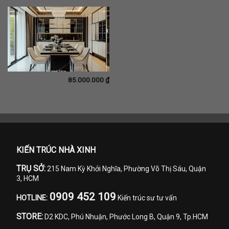
85.000.000
₫
This
product
has
multiple
variants.
The
options
KIẾN TRÚC NHÀ XINH
may
be
TRỤ SỞ:
215 Nam Kỳ Khởi Nghĩa, Phường Võ Thị Sáu, Quận
chosen
3, HCM
on
the
0909 452 109
product
HOTLINE:
Kiến trúc sư tư vấn
page
STORE:
D2 KDC, Phú Nhuận, Phước Long B, Quận 9, Tp.HCM