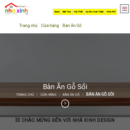
Skip
to
Reels
Biệt Thự
Nội Thất
Dự Án Hoàn Thiện
Nhà Phố
content
Trang chủ
»
Cửa hàng
»
Bàn Ăn Gỗ
»
Bàn Ăn Gỗ Sồi
Bàn Ăn Gỗ Sồi
»
»
»
BÀN ĂN GỖ SỒI
TRANG CHỦ
CỬA HÀNG
BÀN ĂN GỖ
CHÀO MỪNG ĐẾN VỚI NHÀ XINH DESIGN